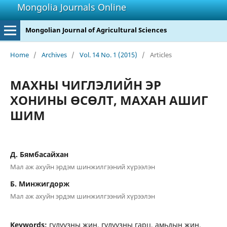
Mongolia Journals Online
Mongolian Journal of Agricultural Sciences
Home
/
Archives
/
Vol. 14 No. 1 (2015)
/
Articles
МАХНЫ ЧИГЛЭЛИЙН ЭР
ХОНИНЫ ӨСӨЛТ, МАХАН АШИГ
ШИМ
Д. Бямбасайхан
Мал аж ахуйн эрдэм шинжилгээний хүрээлэн
Б. Минжигдорж
Мал аж ахуйн эрдэм шинжилгээний хүрээлэн
Keywords:
гулуузны жин, гулуузны гарц, амьдын жин,