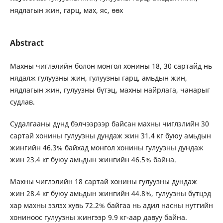
нядлагын жин, гарц, мах, яс, өөх
Abstract
Махны чиглэлийн болон монгол хонины 18, 30 сартайд нь
нядалж гулуузны жин, гулуузны гарц, амьдын жин,
нядлагын жин, гулуузны бүтэц, махны найрлага, чанарыг
судлав.
Судалгааны дүнд бэлчээрээр байсан махны чиглэлийн 30
сартай хонины гулуузны дундаж жин 31.4 кг буюу амьдын
жингийн 46.3% байхад монгол хонины гулуузны дундаж
жин 23.4 кг буюу амьдын жингийн 46.5% байна.
Махны чиглэлийн 18 сартай хонины гулуузны дундаж
жин 28.4 кг буюу амьдын жингийн 44.8%, гулуузны бүтцэд
хар махны эзлэх хувь 72.2% байгаа нь адил насны нутгийн
хониноос гулуузны жингээр 9.9 кг-аар давуу байна.