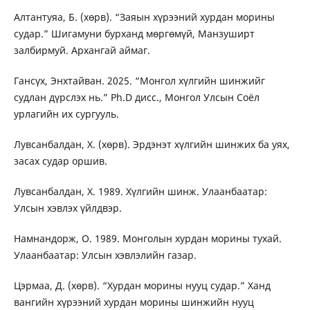
Алтантуяа, Б. (хөрв). “Заяын хүрээний хурдан морины
судар.” Шигамуни бурханд мөргөмүй, Манзуширт
залбирмуй. Архангай аймаг.
Гансүх, Энхтайван. 2025. “Монгол хүлгийн шинжийг
судлан дүрслэх нь.” Ph.D дисс., Монгол Улсын Соёл
урлагийн их сургууль.
Лувсанбалдан, Х. (хөрв). Эрдэнэт хүлгийн шинжих ба уях,
засах судар оршив.
Лувсанбалдан, Х. 1989. Хүлгийн шинж. Улаанбаатар:
Улсын хэвлэх үйлдвэр.
Намнандорж, О. 1989. Монголын хурдан морины тухай.
Улаанбаатар: Улсын хэвлэлийн газар.
Цэрмаа, Д. (хөрв). “Хурдан морины нууц судар.” Ханд
вангийн хүрээний хурдан морины шинжийн нууц