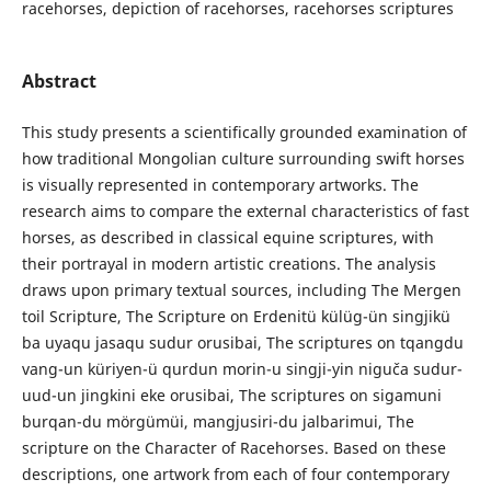
racehorses, depiction of racehorses, racehorses scriptures
Abstract
This study presents a scientifically grounded examination of
how traditional Mongolian culture surrounding swift horses
is visually represented in contemporary artworks. The
research aims to compare the external characteristics of fast
horses, as described in classical equine scriptures, with
their portrayal in modern artistic creations. The analysis
draws upon primary textual sources, including The Mergen
toil Scripture, The Scripture on Erdenitü külüg-ün singjikü
ba uyaqu jasaqu sudur orusibai, The scriptures on tqangdu
vang-un küriyen-ü qurdun morin-u singji-yin niguča sudur-
uud-un jingkini eke orusibai, The scriptures on sigamuni
burqan-du mörgümüi, mangjusiri-du jalbarimui, The
scripture on the Character of Racehorses. Based on these
descriptions, one artwork from each of four contemporary