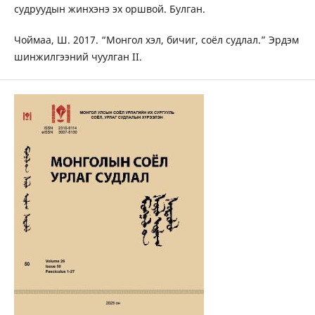
судруудын жинхэнэ эх оршвой. Булган.
Чоймаа, Ш. 2017. “Монгол хэл, бичиг, соёл судлал.” Эрдэм
шинжилгээний чуулган II.