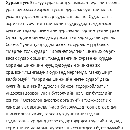
Хураангуй
: Энэхүү судалгаанд уламжлалт хүлгийн соёлыг
уран бүтээлээр хэрхэн тусган дүрсэлж буйг шинжлэх
ухааны үндэслэлтэйгээр судалсан болно. Судалгааны
зорилго нь хүлгийн шинжийн судруудад тэмдэглэсэн
хүлгийн гадаад шинжийн дүрслэлийг орчин үеийн уран
бүтээлчдийн бүтээл дэх дүрслэлтэй харьцуулан судлах
болно. Үүний тулд судалгааны эх сурвалжууд болох
“Мэргэн толь судар”, “Эрдэнэт хүлгийг шинжих ба уях
засах судар оршив”, “Ханд вангийн хүрээний хурдан
морины шинжийн нууц судруудын жинхэнэ эх
оршвой”,“Шигамуни бурханд мөргөмүй, Манзуширт
залбирмуй”, “Морины шинжийн нэгэн судар” дахь
хүлгийн шинжийг дүрслэн бичсэн тодорхойлолтыг
үндэслэн дөрвөн уран бүтээлчийн нэг, нэг бүтээлийг
сонгон “Өртөөлөн дүрслэх арга зүй”-н “Хэмжээст их
хайрцаглах аргачлал”-аар бүтээлүүдэд тоон аргаар дүн
шинжилгээг хийж, гарсан үр дүнг танилцуулав.
Судалгааны үр дүнд дээрх сударт дурдсан хүлгийн гадаад
төрх, шинж чанарын дүрслэл нь сонгогдсон бүтээлүүдийн