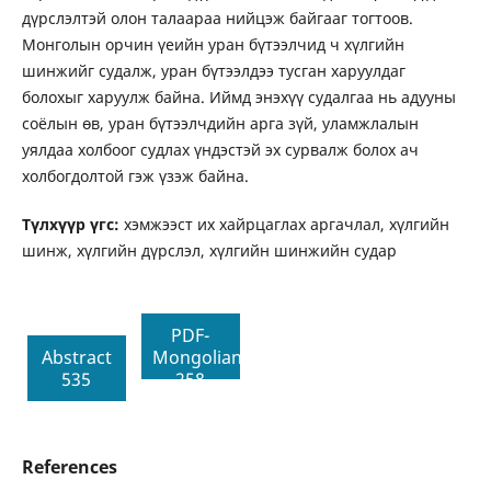
дүрслэлтэй олон талаараа нийцэж байгааг тогтоов.
Монголын орчин үеийн уран бүтээлчид ч хүлгийн
шинжийг судалж, уран бүтээлдээ тусган харуулдаг
болохыг харуулж байна. Иймд энэхүү судалгаа нь адууны
соёлын өв, уран бүтээлчдийн арга зүй, уламжлалын
уялдаа холбоог судлах үндэстэй эх сурвалж болох ач
холбогдолтой гэж үзэж байна.
Түлхүүр үгс:
хэмжээст их хайрцаглах аргачлал, хүлгийн
шинж, хүлгийн дүрслэл, хүлгийн шинжийн судар
PDF-
Abstract
Mongolian
535
258
References