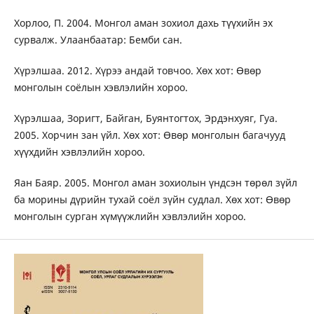
Хорлоо, П. 2004. Монгол аман зохиол дахь түүхийн эх
сурвалж. Улаанбаатар: Бемби сан.
Хүрэлшаа. 2012. Хүрээ андай товчоо. Хөх хот: Өвөр
монголын соёлын хэвлэлийн хороо.
Хүрэлшаа, Зоригт, Байган, Буянтогтох, Эрдэнхуяг, Гуа.
2005. Хорчин зан үйл. Хөх хот: Өвөр монголын багачууд
хүүхдийн хэвлэлийн хороо.
Яан Баяр. 2005. Монгол аман зохиолын үндсэн төрөл зүйл
ба морины дүрийн тухай соёл зүйн судлал. Хөх хот: Өвөр
монголын сурган хүмүүжлийн хэвлэлийн хороо.