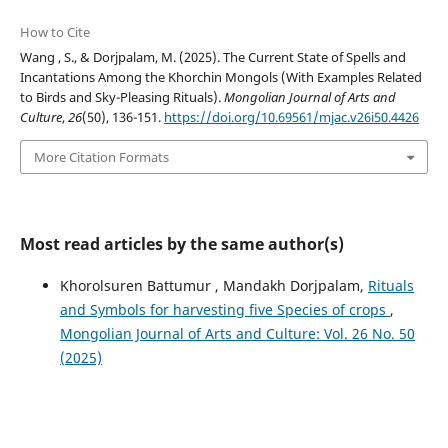
How to Cite
Wang , S., & Dorjpalam, M. (2025). The Current State оf Spells аnd
Incantations Among the Khorchin Mongols (With Examples Related
to Birds and Sky-Pleasing Rituals).
Mongolian Journal of Arts and
Culture
,
26
(50), 136-151.
https://doi.org/10.69561/mjac.v26i50.4426
More Citation Formats
Most read articles by the same author(s)
Khorolsuren Battumur , Mandakh Dorjpalam,
Rituals
and Symbols for harvesting five Species of crops
,
Mongolian Journal of Arts and Culture: Vol. 26 No. 50
(2025)