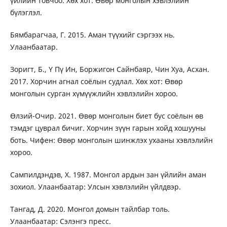
үйлийн товчоо. Хөх хот: Өвөр монголын хэвлэлийн
бүлэглэл.
Бямбарагчаа, Г. 2015. Аман түүхийг сэргээх нь.
Улаанбаатар.
Зоригт, Б., Ү Пү Ин, Боржигон Сайнбаяр, Чин Хуа, Асхан.
2017. Хорчин агнал соёлын судлал. Хөх хот: Өвөр
монголын сурган хүмүүжлийн хэвлэлийн хороо.
Өлзий-Очир. 2021. Өвөр монголын биет бус соёлын өв
тэмдэг цуврал бичиг. Хорчин зүүн гарын хойд хошууны
боть. Чифен: Өвөр монголын шинжлэх ухааны хэвлэлийн
хороо.
Сампилдэндэв, Х. 1987. Монгол ардын зан үйлийн аман
зохиол. Улаанбаатар: Улсын хэвлэлийн үйлдвэр.
Тангад, Д. 2020. Mонгол домын тайлбар толь.
Улаанбаатар: Сэлэнгэ пресс.