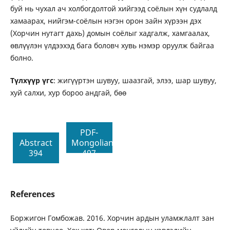
буй нь чухал ач холбогдолтой хийгээд соёлын хүн судлалд
хамаарах, нийгэм-соёлын нэгэн орон зайн хүрээн дэх
(Хорчин нутагт дахь) домын соёлыг хадгалж, хамгаалах,
өвлүүлэн үлдээхэд бага боловч хувь нэмэр оруулж байгаа
болно.
Түлхүүр үгс
: жигүүртэн шувуу, шаазгай, элээ, шар шувуу,
хуй салхи, хур бороо андгай, бөө
PDF-
Abstract
Mongolian
394
497
References
Боржигон Гомбожав. 2016. Хорчин ардын уламжлалт зан