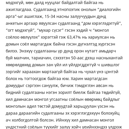
мэдэхгүй, мөн далд нууцлаг байдалтай байгаа нь
ажиглагдлаа. Судалгаанд этнопоэтик онолын “диалогийн
арга”-ыг ашиглаж, 15-34 насны залуучуудын дунд
анкетын аргаар явуулсан судалгаанд “дом хэрэглэдэггүй”,
“огт мэдэхгүй”, “мухар сүсэг” гэсэн хэдий ч “монгол
соёлоо өвлүүлэх” хэрэгтэй гэж 63,47% нь хариулсан нь
домын соёл мартагдаж байна гэсэн дүгнэлтэд хүргэсэн
билээ. Энэхүү судалгааны үр дүнд орон нутагт амьдарч
буй малчин, тариачин, сэхээтэн 50-аас дээш насныхантай
хөөрөлдөхөд домын зан үйл ил үйлдэгддэггүй ч шившлэг
зэргийг хараахан мартаагүй байгаа нь чухал үнэ цэнтэй
болох нь тогтоогдож байгаа юм. Харин мартагдсан
домуудыг сэргээн сануулж, бичиж тэмдэглэн авсан нь
бидний судалгааны нэгэн зорилт биелж байгаа төдийгүй,
хил дамнасан монгол угсаатны соёлын өвөрмөц байдлыг
монголын адил төстэй домуудтай харьцуулан үзсэн нь
дараа дараагийн судалгааны эх хэрэглэгдэхүүн болохуйц
ач холбогдолтой болсон. Ийнхүү хил дамнасан монгол
үндэстний соёлын түүхийг залуу хойч үеийнхэндээ үлдээж