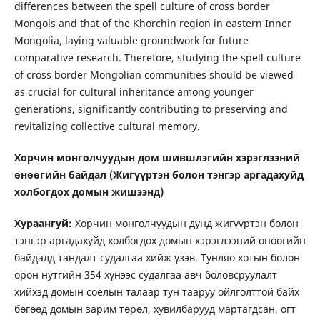
differences between the spell culture of cross border
Mongols and that of the Khorchin region in eastern Inner
Mongolia, laying valuable groundwork for future
comparative research. Therefore, studying the spell culture
of cross border Mongolian communities should be viewed
as crucial for cultural inheritance among younger
generations, significantly contributing to preserving and
revitalizing collective cultural memory.
Хорчин монголчуудын дом шившлэгийн хэрэглээний
өнөөгийн байдал (Жигүүртэн болон тэнгэр аргадахуйд
холбогдох домын жишээнд)
Хураангуй:
Хорчин монголчуудын дунд жигүүртэн болон
тэнгэр аргадахуйд холбогдох домын хэрэглээний өнөөгийн
байдалд тандалт судалгаа хийж үзэв. Тунляо хотын болон
орон нутгийн 354 хүнээс судалгаа авч боловсруулалт
хийхэд домын соёлын талаар тун тааруу ойлголттой байх
бөгөөд домын зарим төрөл, хувилбарууд мартагдсан, огт