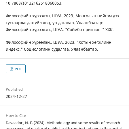
10.7868/s0132162518060053.
Философийн хүрээлэн, ШУА. 2023. Монголын нийгэм дэх
тусгаарлагдах үйл явц, үр дагавар. Улаанбаатар:
Философийн хүрээлэн., ШУА, "Соёмбо принтинг" ХХК.
Философийн хүрээлэн., ШУА. 2023. "Хотын хөгжлийн
индекс." Социологийн судалгаа, Улаанбаатар.
PDF
Published
2024-12-27
How to Cite
Davaadorj, N.-E. (2024). Methodology and some results of research
assessment of quality of public health care institutions in the capital