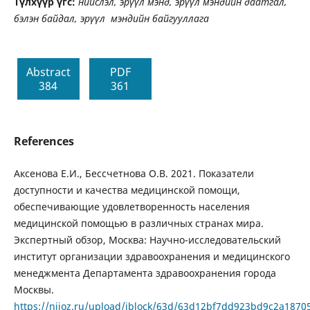
Tүлхүүр үгс:
нийслэл, эрүүл мэнд, эрүүл мэндийн даатгал,
бэлэн байдал, эрүүл мэндийн байгууллага
Abstract
PDF
384
361
References
Аксенова Е.И., Бессчетнова О.В. 2021. Показатели
доступности и качества медицинской помощи,
обеспечивающие удовлетворенность населения
медицинской помощью в различных странах мира.
Экспертный обзор, Москва: Научно-исследовательский
институт организации здравоохранения и медицинского
менеджмента Департамента здравоохранения города
Москвы.
https://niioz.ru/upload/iblock/63d/63d12bf7dd923bd9c2a1870