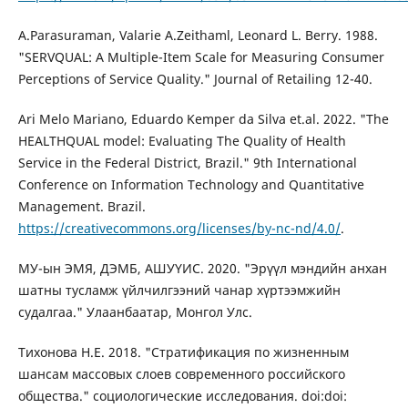
A.Parasuraman, Valarie A.Zeithaml, Leonard L. Berry. 1988.
"SERVQUAL: A Multiple-Item Scale for Measuring Consumer
Perceptions of Service Quality." Journal of Retailing 12-40.
Ari Melo Mariano, Eduardo Kemper da Silva et.al. 2022. "The
HEALTHQUAL model: Evaluating The Quality of Health
Service in the Federal District, Brazil." 9th International
Conference on Information Technology and Quantitative
Management. Brazil.
https://creativecommons.org/licenses/by-nc-nd/4.0/
.
МУ-ын ЭМЯ, ДЭМБ, АШУҮИС. 2020. "Эрүүл мэндийн анхан
шатны тусламж үйлчилгээний чанар хүртээмжийн
судалгаа." Улаанбаатар, Монгол Улс.
Тихонова Н.Е. 2018. "Стратификация по жизненным
шансам массовых слоев современного российского
общества." социологические исследования. doi:doi: