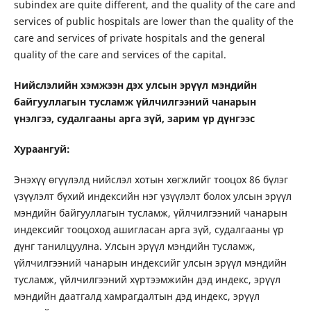
subindex are quite different, and the quality of the care and
services of public hospitals are lower than the quality of the
care and services of private hospitals and the general
quality of the care and services of the capital.
Нийслэлийн хэмжээн дэх улсын эрүүл мэндийн
байгууллагын тусламж үйлчилгээний чанарын
үнэлгээ, судалгааны арга зүй, зарим үр дүнгээс
Хураангуй:
Энэхүү өгүүлэлд нийслэл хотын хөгжлийг тооцох 86 бүлэг
үзүүлэлт бүхий индексийн нэг үзүүлэлт болох улсын эрүүл
мэндийн байгууллагын тусламж, үйлчилгээний чанарын
индексийг тооцоход ашигласан арга зүй, судалгааны үр
дүнг танилцуулна. Улсын эрүүл мэндийн тусламж,
үйлчилгээний чанарын индексийг улсын эрүүл мэндийн
тусламж, үйлчилгээний хүртээмжийн дэд индекс, эрүүл
мэндийн даатгалд хамрагдалтын дэд индекс, эрүүл