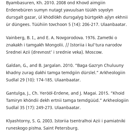
Byambasuren, Kh. 2010. 2008 ond Khovd aimgiin
Erdenebüren sumyn nutagt yavuulsan tüükh soyolyn
dursgalt gazar, ül khödlökh dursgalyg bürtgekh ajlyn ekhnii
ür düngees. Tüühiin tovchoon 5 (14): 206-217. Ulaanbaatar.
Vainberg, B. I., and E. A. Novgorodova. 1976. Zametki o
znakakh i tamgakh Mongolii. // Istoriia i kul'tura narodov
Srednei Azii (drevnost' i srednie veka). Moscow.
Galdan, G., and B. Jargalan. 2010. “Baga Gazryn Chuluuny
khadny zurag dakhi tamga temdgiin dürslel.” Arkheologiin
Sudlal 29 (10): 174-185. Ulaanbaatar.
Gantulga, J., Ch. Yerööl-Erdene, and J. Magai. 2015. “Khoid
Tamiryn khöndii dekh ertnii tamga temdgüüd.” Arkheologiin
Sudlal 35 (17): 249-273. Ulaanbaatar.
Klyashtorny, S. G. 2003. Istoriia tsentralʹnoi Azii i pamiatniki
runeskogo pisʹma. Saint Petersburg.