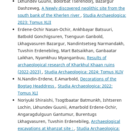
Lkhundev Guunii, Bolorbat Tserendorj, Bazargur
Dashzeveg,
A Newly discovered neolithic site from the
south bank of the Kherlen river
,
Studia Archaeologica:
2023: Tomus XLII
Erdene-Ochir Nasan-Ochir, Ankhbayar Batsuuri,
Batbold Gonchigsuren, Tsenguun Ganbold,
Lkhagvasuren Bazargur, Nandintsetseg Narmandakh,
Tuvshin Erdenebileg, Mart Batsaikhan, Ganbaatar
Laikhan, Nyamkhuu Myanganbuu,
Results of
archaeological research of Kharkhul Khaan ruins
(2022-2023)
,
Studia Archaeologica: 2024: Tomus XLIV
N.Nandin-Erdene, E.Amarbold,
Decorations of the
Bogtag Headdress
,
Studia Archaeologica: 2022:
Tomus XLI
Noriyuki Shiraishi, Tsogtbaatar Batmunkh, Ishtseren
Lochin, Lkhundev Guunii, Amarbold Erdene-Ochir,
Angaragdulguun Gantumur, Burentugs
Lkhagvasuren, Tuvshin Erdenebileg,
Archaeological
excavations at khanzat site :
,
Studia Archaeologica: