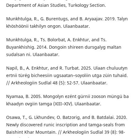
Department of Asian Studies, Turkology Section.
Munkhtulga, R., G. Burentugs, and B. Aryaajav. 2019. Talyn
khöshöönii takhilyn ongon. Ulaanbaatar.
Munkhtulga, R., Ts. Bolorbat, A. Enkhtur, and Ts.
Buyankhishig. 2014. Dongoin shireen dursgalyg maltan
sudalsan ni. Ulaanbaatar.
Napil, B., A. Enkhtur, and R. Turbat. 2025. Ulaan chuluutyn
ertnii türég bicheesiin ugsaatan–soyoliin utga züin tuhaid.
// Arkheologiin Sudlal 48 (5): 52-57. Ulaanbaatar.
Nyamaa, B. 2005. Mongolyn ezént gürnii zooson müngü ba
khaadyn ovgiin tamga (XIII–XIV). Ulaanbaatar.
Osawa, T., G. Lkhundev, O. Batzorig, and B. Batdalai. 2020.
Newly discovered runic inscription and tamga-seals from
Baishint Khar Mountain. // Arkheologiin Sudlal 39 (8): 98-