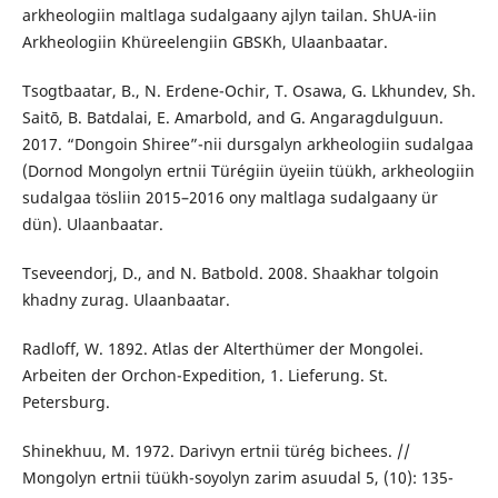
arkheologiin maltlaga sudalgaany ajlyn tailan. ShUА-iin
Arkheologiin Khüreelengiin GBSKh, Ulaanbaatar.
Tsogtbaatar, B., N. Erdene-Ochir, T. Osawa, G. Lkhundev, Sh.
Saitō, B. Batdalai, E. Amarbold, and G. Angaragdulguun.
2017. “Dongoin Shiree”-nii dursgalyn arkheologiin sudalgaa
(Dornod Mongolyn ertnii Türégiin üyeiin tüükh, arkheologiin
sudalgaa tösliin 2015–2016 ony maltlaga sudalgaany ür
dün). Ulaanbaatar.
Tseveendorj, D., and N. Batbold. 2008. Shaakhar tolgoin
khadny zurag. Ulaanbaatar.
Radloff, W. 1892. Atlas der Alterthümer der Mongolei.
Arbeiten der Orchon-Expedition, 1. Lieferung. St.
Petersburg.
Shinekhuu, M. 1972. Darivyn ertnii türég bichees. //
Mongolyn ertnii tüükh-soyolyn zarim asuudal 5, (10): 135-