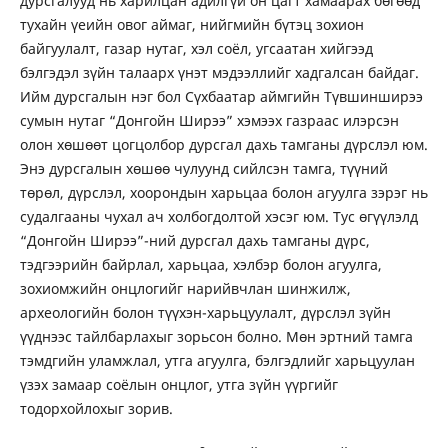
дурсгалууд нь харилцан адилгүй он цагт хамаарах бөгөөд
тухайн үеийн овог аймаг, нийгмийн бүтэц зохион
байгуулалт, газар нутаг, хэл соёл, угсаатан хийгээд
бэлгэдэл зүйн талаарх үнэт мэдээллийг хадгалсан байдаг.
Ийм дурсгалын нэг бол Сүхбаатар аймгийн Түвшинширээ
сумын нутаг “Донгойн Ширээ” хэмээх газраас илэрсэн
олон хөшөөт цогцолбор дурсгал дахь тамганы дүрслэл юм.
Энэ дурсгалын хөшөө чулуунд сийлсэн тамга, түүний
төрөл, дүрслэл, хоорондын харьцаа болон агуулга зэрэг нь
судалгааны чухал ач холбогдолтой хэсэг юм. Тус өгүүлэлд
“Донгойн Ширээ”-ний дурсгал дахь тамганы дүрс,
тэдгээрийн байрлал, харьцаа, хэлбэр болон агуулга,
зохиомжийн онцлогийг нарийвчлан шинжилж,
археологийн болон түүхэн-харьцуулалт, дүрслэл зүйн
үүднээс тайлбарлахыг зорьсон болно. Мөн эртний тамга
тэмдгийн уламжлал, утга агуулга, бэлгэдлийг харьцуулан
үзэх замаар соёлын онцлог, утга зүйн үүргийг
тодорхойлохыг зорив.