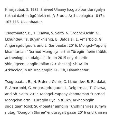
Kharjaubai, S. 1982. Shiveet Ulaany tsogtsolbor dursgalyn
tukhai dakhin ögüülekh ni. // Studia Archaeologica 10 (7):
103-116. Ulaanbaatar.
Tsogtbaatar, B., T. Osawa, S. Saito, N. Erdene-Ochir, G.
Lkhundev, Ts. Buyankhishig, B. Batdalai, E. Amarbold, G.
Angaragdulguun, and L. Ganbaatar. 2016. Mongol–Yapony
khamtarsan “Dornod Mongolyn ertnii Türegiin üeiin tüükh,
arkheologiin sudalgaa” tösliin 2015 ony kheeriin
shinjilgeenii angiin tailan (2-r kheseg). ShUА-iin
Arkheologiin Khüreelengiin GBSKh, Ulaanbaatar.
Tsogtbaatar, B., N. Erdene-Ochir, G. Lkhundev, B. Batdalai,
E. Amarbold, G. Angaragdulguun, L. Delgermaa, T. Osawa,
and Sh. Saitō. 2017. Mongol–Yapony khamtarsan “Dornod
Mongolyn ertnii Türégiin üyeiin tüükh, arkheologiin
sudalgaa” tösöl: Sükhbaatar aimgiin Tüvshinshiree sumyn
nutag “Dongoin Shiree”-n dursgalt gazar 2016 ond khiisen