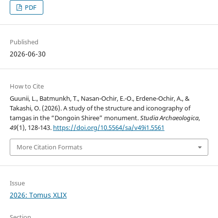
PDF
Published
2026-06-30
How to Cite
Guunii, L., Batmunkh, T., Nasan-Ochir, E.-O., Erdene-Ochir, A., &
Takashi, O. (2026). A study of the structure and iconography of
tamgas in the “Dongoin Shiree” monument.
Studia Archaeologica
,
49
(1), 128-143.
https://doi.org/10.5564/sa/v49i1.5561
More Citation Formats
Issue
2026: Tomus XLIX
Section