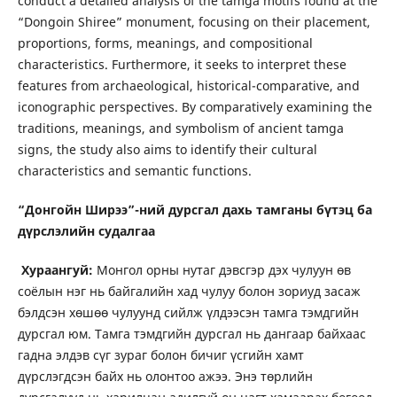
conduct a detailed analysis of the tamga motifs found at the
“Dongoin Shiree” monument, focusing on their placement,
proportions, forms, meanings, and compositional
characteristics. Furthermore, it seeks to interpret these
features from archaeological, historical-comparative, and
iconographic perspectives. By comparatively examining the
traditions, meanings, and symbolism of ancient tamga
signs, the study also aims to identify their cultural
characteristics and semantic functions.
“Донгойн Ширээ”-ний дурсгал дахь
тамганы бүтэц ба
дүрслэлийн судалгаа
Хураангуй:
Монгол орны нутаг дэвсгэр дэх чулуун өв
соёлын нэг нь байгалийн хад чулуу болон зориуд засаж
бэлдсэн хөшөө чулуунд сийлж үлдээсэн тамга тэмдгийн
дурсгал юм. Тамга тэмдгийн дурсгал нь дангаар байхаас
гадна элдэв сүг зураг болон бичиг үсгийн хамт
дүрслэгдсэн байх нь олонтоо ажээ. Энэ төрлийн