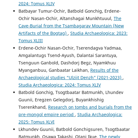
2024: Tomus XLIV
Batbayar Tumur-Ochir, Batbold Gonchig, Erdene-
Ochir Nasan-Ochir, Altanshagai Munkhtuuul,
The
Cave-Burial from the Tsambagarav Mountain (New
Artifacts of the Bogtag)
,
Studia Archaeologica: 2023:
Tomus XLIII
Erdene-Ochir Nasan-Ochir, Tserendagva Yadmaa,
Amgalantugs Tsend-Ayush, Dalantai Sarantuya,
Tsenguun Ganbold, Dashdorj Begz, Nyamkhuu
Myanganbuu, Ganbaatar Laikhan,
Results of the
Archaeological studies “Ulziit Denzh” (2021-2023)
,
Studia Archaeologica: 2024: Tomus XLIV
Batbold Gonchig, Tsogtbaatar Batmunkh, Lhundev
Guunii, Eregzen Gelegdorj, Buyankhishig
Tserenkhand,
Research on tombs and burials from the
pre-mongol empire period
,
Studia Archaeologica:
2025: Tomus XLVI
Lkhundev Guunii, Batbold Gonchigsuren, Tsogtbaatar
Batmunkh, Osawa Takashi, Otani Ikue,
The newly