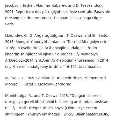
Jacobson, Esther, Vladimir Kubarev, and D. Tseveendorj.
2001. Répertoire des pétroglyphes d’Asie centrale. Fascicule
6: Mongolie du nord-ouest, Tsagaan Salaa / Baga Oigor.
Paris.
Lkhundev, G., G. Angaragdulguun, T. Osawa, and Sh. Saitō.
2015. Mongol–Yapony khamtarsan “Dornod Mongolyn ertnii
Türégiin üyeiin tüükh, arkheologiin sudalgaa” tösliin
kheeriin shinjilgeenii ajlyn ür düngees.” // Mongolyn
Arkheologi-2014: ShUA-iin Arkheologiin khüreelengiin 2014
ony kheeriin sudalgaany ür dün, 116-120. Ulaanbaatar.
Malov, S. E. 1959. Pamiatniki Drevnetiurkskoi Pis’mennosti
Mongolii i Kirgizii. Moscow–Leningrad.
Munkhtulga, R., and T. Osawa. 2015. “Dongoin shireen
dursgalyn gerelt khöshöönii bicheesiig ankh udaa unshsan
ni.” // Ertnii Türégiin tüükh, soyol (Olon ulsyn erdem
shinjilgeenii khurlyn emkhetgel), 21-55. Ulaanbaatar: MUIS,