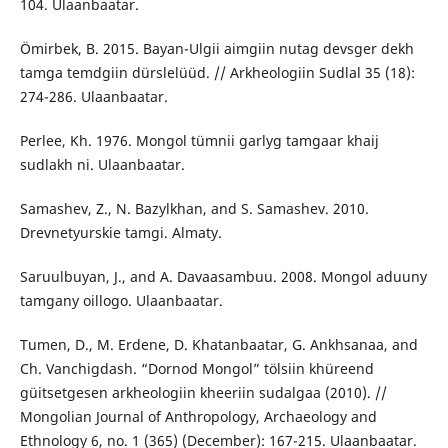
104. Ulaanbaatar.
Ömirbek, B. 2015. Bayan-Ulgii aimgiin nutag devsger dekh
tamga temdgiin dürslelüüd. // Arkheologiin Sudlal 35 (18):
274-286. Ulaanbaatar.
Perlee, Kh. 1976. Mongol tümnii garlyg tamgaar khaij
sudlakh ni. Ulaanbaatar.
Samashev, Z., N. Bazylkhan, and S. Samashev. 2010.
Drevnetyurskie tamgi. Almaty.
Saruulbuyan, J., and A. Davaasambuu. 2008. Mongol aduuny
tamgany oillogo. Ulaanbaatar.
Tumen, D., M. Erdene, D. Khatanbaatar, G. Ankhsanaa, and
Ch. Vanchigdash. “Dornod Mongol” tölsiin khüreend
güitsetgesen arkheologiin kheeriin sudalgaa (2010). //
Mongolian Journal of Anthropology, Archaeology and
Ethnology 6, no. 1 (365) (December): 167-215. Ulaanbaatar.