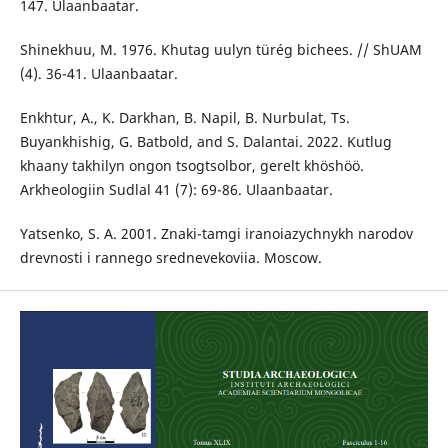
147. Ulaanbaatar.
Shinekhuu, M. 1976. Khutag uulyn türég bichees. // ShUAM
(4). 36-41. Ulaanbaatar.
Enkhtur, A., K. Darkhan, B. Napil, B. Nurbulat, Ts.
Buyankhishig, G. Batbold, and S. Dalantai. 2022. Kutlug
khaany takhilyn ongon tsogtsolbor, gerelt khöshöö.
Arkheologiin Sudlal 41 (7): 69-86. Ulaanbaatar.
Yatsenko, S. A. 2001. Znaki-tamgi iranoiazychnykh narodov
drevnosti i rannego srednevekoviia. Moscow.