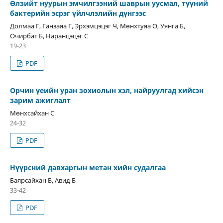
Өлзийт нуурын эмчилгээний шаврын уусмал, түүний
бактерийн эсрэг үйлчлэлийн дүнгээс
Долмаа Г, Ганзаяа Г, Эрхэмцэцэг Ч, Мөнхтуяа О, Уянга Б,
Очирбат Б, Наранцэцэг С
19-23
PDF
Орчин үеийн уран зохиолын хэл, найруулгад хийсэн
зарим ажиглалт
Мөнхсайхан С
24-32
PDF
Нүүрсний давхаргын метан хийн судалгаа
Баярсайхан Б, Авид Б
33-42
PDF