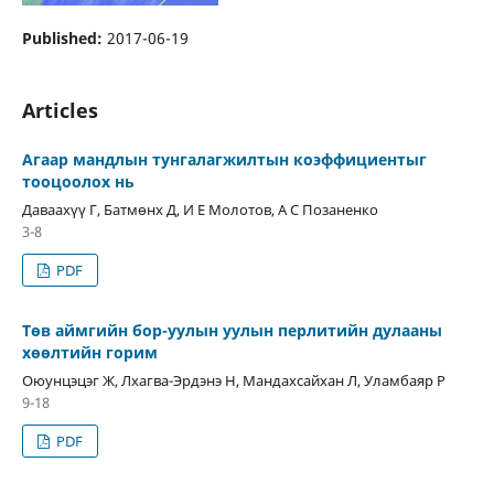
Published:
2017-06-19
Articles
Агаар мандлын тунгалагжилтын коэффициентыг
тооцоолох нь
Даваахүү Г, Батмөнх Д, И Е Молотов, А С Позаненко
3-8
PDF
Төв аймгийн бор-уулын уулын перлитийн дулааны
хөөлтийн горим
Оюунцэцэг Ж, Лхагва-Эрдэнэ Н, Мандахсайхан Л, Уламбаяр Р
9-18
PDF