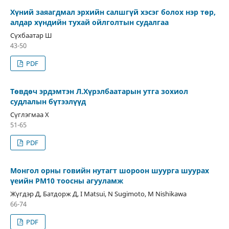
Хүний заяагдмал эрхийн салшгүй хэсэг болох нэр төр,
алдар хүндийн тухай ойлголтын судалгаа
Сүхбаатар Ш
43-50
PDF
Төвдөч эрдэмтэн Л.Хүрэлбаатарын утга зохиол
судлалын бүтээлүүд
Сүглэгмаа Х
51-65
PDF
Монгол орны говийн нутагт шороон шуурга шуурах
үеийн РМ10 тоосны агууламж
Жүгдэр Д, Батдорж Д, I Matsui, N Sugimoto, M Nishikawa
66-74
PDF