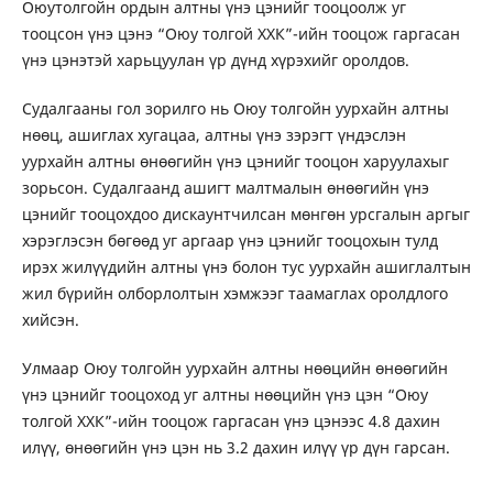
Оюутолгойн ордын алтны үнэ цэнийг тооцоолж уг
тооцсон үнэ цэнэ “Оюу толгой ХХК”-ийн тооцож гаргасан
үнэ цэнэтэй харьцуулан үр дүнд хүрэхийг оролдов.
Судалгааны гол зорилго нь Оюу толгойн уурхайн алтны
нөөц, ашиглах хугацаа, алтны үнэ зэрэгт үндэслэн
уурхайн алтны өнөөгийн үнэ цэнийг тооцон харуулахыг
зорьсон. Судалгаанд ашигт малтмалын өнөөгийн үнэ
цэнийг тооцохдоо дискаунтчилсан мөнгөн урсгалын аргыг
хэрэглэсэн бөгөөд уг аргаар үнэ цэнийг тооцохын тулд
ирэх жилүүдийн алтны үнэ болон тус уурхайн ашиглалтын
жил бүрийн олборлолтын хэмжээг таамаглах оролдлого
хийсэн.
Улмаар Оюу толгойн уурхайн алтны нөөцийн өнөөгийн
үнэ цэнийг тооцоход уг алтны нөөцийн үнэ цэн “Оюу
толгой ХХК”-ийн тооцож гаргасан үнэ цэнээс 4.8 дахин
илүү, өнөөгийн үнэ цэн нь 3.2 дахин илүү үр дүн гарсан.