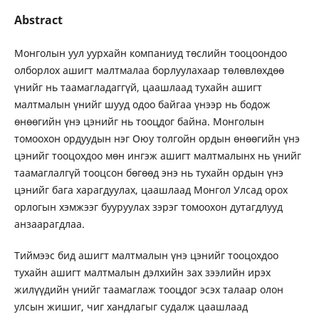
Abstract
Монголын уул уурхайн компаниуд төслийн тооцоондоо
олборлох ашигт малтмалаа борлуулахаар төлөвлөхдөө
үнийг нь таамагладаггүй, цаашлаад тухайн ашигт
малтмалын үнийг шууд одоо байгаа үнээр нь бодож
өнөөгийн үнэ цэнийг нь тооцдог байна. Монголын
томоохон ордуудын нэг Оюу толгойн ордын өнөөгийн үнэ
цэнийг тооцохдоо мөн ингэж ашигт малтмалынх нь үнийг
таамаглалгүй тооцсон бөгөөд энэ нь тухайн ордын үнэ
цэнийг бага харагдуулах, цаашлаад Монгол Улсад орох
орлогын хэмжээг бууруулах зэрэг томоохон дутагдлууд
анзаарагдлаа.
Тиймээс бид ашигт малтмалын үнэ цэнийг тооцохдоо
тухайн ашигт малтмалын дэлхийн зах зээлийн ирэх
жилүүдийн үнийг таамаглаж тооцдог эсэх талаар олон
улсын жишиг, чиг хандлагыг судалж цаашлаад