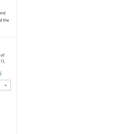
 and
d the
 of
(1),
6