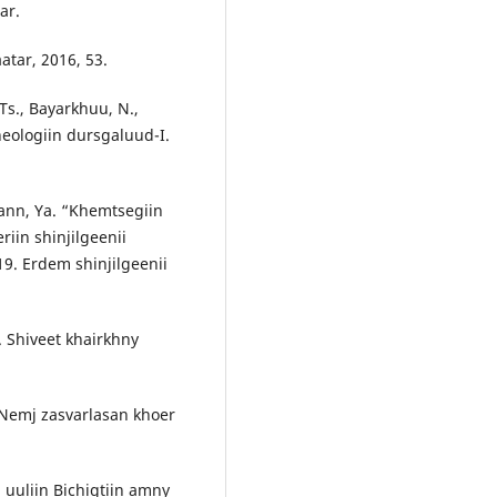
ar.
atar, 2016, 53.
 Ts., Bayarkhuu, N.,
heologiin dursgaluud-I.
mann, Ya. “Khemtsegiin
iin shinjilgeenii
9. Erdem shinjilgeenii
. Shiveet khairkhny
 Nemj zasvarlasan khoer
 uuliin Bichigtiin amny