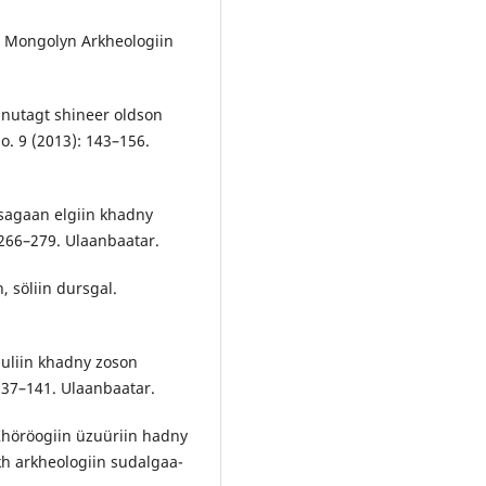
n Mongolyn Arkheologiin
 nutagt shineer oldson
o. 9 (2013): 143–156.
Tsagaan elgiin khadny
 266–279. Ulaanbaatar.
 söliin dursgal.
uuliin khadny zoson
 137–141. Ulaanbaatar.
Khöröogiin üzuüriin hadny
kh arkheologiin sudalgaa-