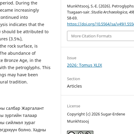
 period. During the
Munkhtsooj, S.-E. (2026). Petroglyphs
ecame increasingly
Tsagaan-sair.
Studia Archaeologica
,
49
continued into
58-69.
https://doi.org/10.5564/sa/v49i1.555
sis indicates that the
 should be attributed to
More Citation Formats
ures (3.5%),
the rock surface, is
. The abundance of
Issue
te Bronze Age, in the
2026: Tomus XLIX
ith the petroglyphs. This
vings may have been
Section
ral tradition.
Articles
License
уны салбар Жаргалант
Copyright (c) 2026 Sugar-Erdene
ны зургийн талаар
Munkhtsooj
ны сийлмэл зураг
эгдэхүүн болно. Хадны