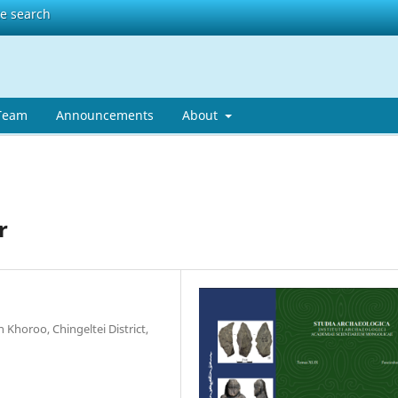
te search
 Team
Announcements
About
r
Khoroo, Chingeltei District,