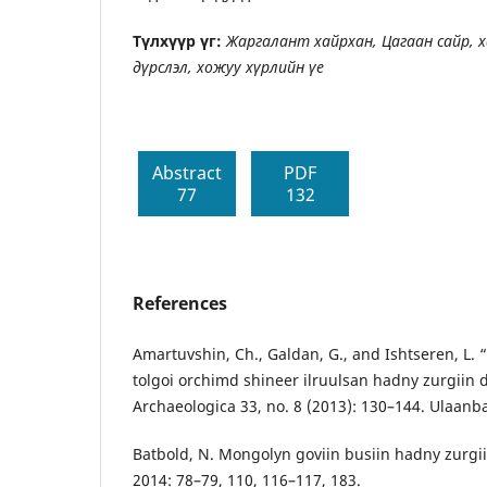
Түлхүүр үг:
Жаргалант хайрхан, Цагаан сайр, 
дүрслэл, хожуу хүрлийн үе
Abstract
PDF
77
132
References
Amartuvshin, Ch., Galdan, G., and Ishtseren, L.
tolgoi orchimd shineer ilruulsan hadny zurgiin 
Archaeologica 33, no. 8 (2013): 130–144. Ulaanb
Batbold, N. Mongolyn goviin busiin hadny zurgi
2014: 78–79, 110, 116–117, 183.