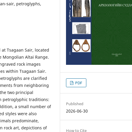
an-sair, petroglyphs,
 at Tsagaan Sair, located
e Mongolian Altai Range.
 engraved rock images
ies within Tsagaan Sair.
petroglyphs are clarified
PDF
uments from neighboring
the two principal
petroglyphic traditions:
Published
addition, a small number of
2026-06-30
d styles were also
animals predominate,
n rock art, depictions of
How to Cite