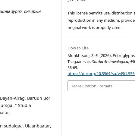
хадны
зураг, янгирын
This license permits use, distribution
reproduction in any medium, provide
original work is properly cited.
How to Cite
Munkhtsooj, S.-E. (2026). Petroglyphs
Tsagaan-sair.
Studia Archaeologica
,
49
58-69.
https://doi.org/10.5564/sa/v49i1.555
More Citation Formats
 “Bayan-Airag, Baruun Bor
dursgal.” Studia
aatar.
in sudalgaa. Ulaanbaatar,