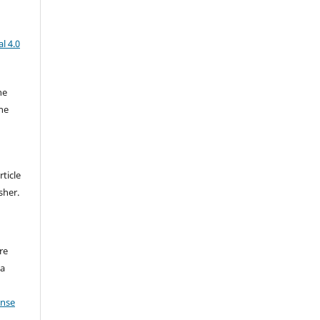
l 4.0
he
the
rticle
sher.
re
 a
ense