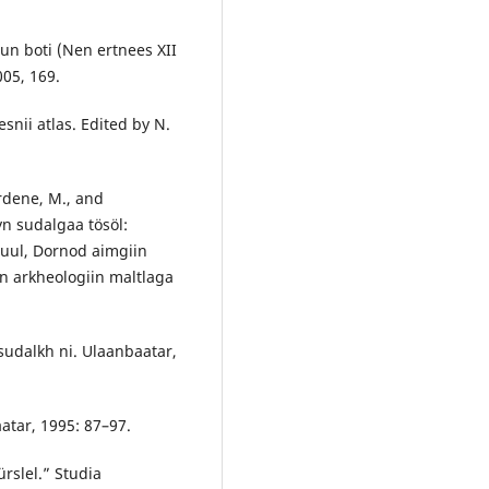
n boti (Nen ertnees XII
005, 169.
nii atlas. Edited by N.
rdene, M., and
yn sudalgaa tösöl:
uul, Dornod aimgiin
 arkheologiin maltlaga
sudalkh ni. Ulaanbaatar,
tar, 1995: 87–97.
rslel.” Studia