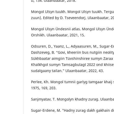
II, 134. Ulaanbaatar, 2018.
Mongol Ulsyn tuukh. Mongol Ulsyn tuukh. Terguu
zuun). Edited by D. Tseveendorj. Ulaanbaatar, 2
Mongol Ulsyn Ündesnii atlas. Mongol Ulsyn Ündes
Orshikh. Ulaanbaatar, 2021, 15.
Odsuren, D., Yaanz, L., Adyaasuren, M., Sugar-E
Dashzeveg, B. “Govi, kheeriin bus nutgiin neolit
Sükhbaatar aimgiin Tüvshinshiree sumyn Zaraa 
Khalkhgol sumyn Tamsagbulagt 2022 ond khiisen
sudalgaany tailan.” Ulaanbaatar, 2022, 43.
Perlee, Kh. Mongol tumnii garlyg tamgaar khaij 
1975, 169, 203.
Sanjmyatav, T. Mongolyn khadny zurag. Ulaanbaa
Sugar-Erdene, M. “Hadny zurag dakh gakhain dü