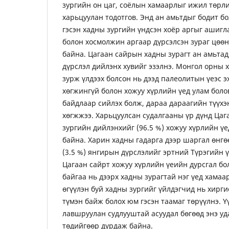
зургийн он цаг, соёлын хамаарлыг ижил төрл
харьцуулан тодотгов. Энд ан амьтдыг бодит б
гэсэн хадны зургийн үндсэн хоёр аргыг ашигл
болон хосмолжин аргаар дүрсэлсэн зураг цөө
байна. Цагаан сайрын хадны зурагт ан амьтад
дүрслэл дийлэнх хувийг эзэлнэ. Монгол орны 
зурж үлдээх болсон нь дээд палеолитын үеэс э
хөгжингүй болон хожуу хүрлийн үед улам боло
байдлаар сийлэх болж, дараа дараагийн түүхэ
хөгжжээ. Харьцуулсан судалгааны үр дүнд Ца
зургийн дийлэнхийг (96.5 %) хожуу хүрлийн ү
байна. Харин хадны гадарга дээр шаргал өнгө
(3.5 %) янгирын дүрслэлийг эртний Түрэгийн ү
Цагаан сайрт хожуу хүрлийн үеийн дурсгал бо
байгаа нь дээрх хадны зурагтай нэг үед хамаа
өгүүлэн буй хадны зургийг үйлдэгчид нь хирг
түмэн байж болох юм гэсэн таамаг төрүүлнэ. 
лавшруулан судлууштай асуудал бөгөөд энэ уд
төдийгөөр дурдаж байна.