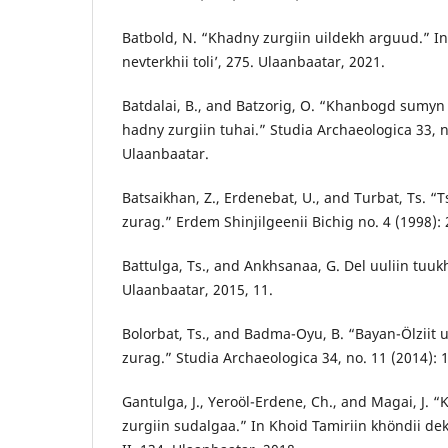
Batbold, N. “Khadny zurgiin uildekh arguud.” I
nevterkhii toli’, 275. Ulaanbaatar, 2021.
Batdalai, B., and Batzorig, O. “Khanbogd sumyn
hadny zurgiin tuhai.” Studia Archaeologica 33, n
Ulaanbaatar.
Batsaikhan, Z., Erdenebat, U., and Turbat, Ts. “
zurag.” Erdem Shinjilgeenii Bichig no. 4 (1998):
Battulga, Ts., and Ankhsanaa, G. Del uuliin tuukh,
Ulaanbaatar, 2015, 11.
Bolorbat, Ts., and Badma-Oyu, B. “Bayan-Ölziit 
zurag.” Studia Archaeologica 34, no. 11 (2014):
Gantulga, J., Yeroöl-Erdene, Ch., and Magai, J. “
zurgiin sudalgaa.” In Khoid Tamiriin khöndii de