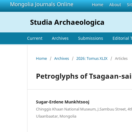
Mongolia Journals Online
Home
About
Si
Studia Archaeologica
Current
Archives
Submissions
Editorial
Home
/
Archives
/
2026: Tomus XLIX
/
Articles
Petroglyphs of Tsagaan-sai
Sugar-Erdene Munkhtsooj
Chinggis Khaan National Museum, J.Sambuu Street, 4th 
Ulaanbaatar, Mongolia