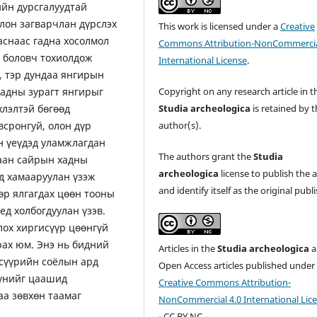
ийн дурсгалуудтай
олон загварчлан дүрслэх
This work is licensed under a
Creative
аснаас гадна хосолмол
Commons Attribution-NonCommercia
н боловч тохиолдож
International License
.
, тэр дундаа янгирын
хадны зурагт янгирыг
Copyright on any research article in t
хлэлтэй бөгөөд
Studia archeologica
is retained by 
всронгуй, олон дүр
author(s).
н үеүдэд уламжлагдан
The authors grant the
Studia
гаан сайрын хадны
archeologica
license to publish the a
ед хамааруулан үзэж
and identify itself as the original publi
өр ялгагдах цөөн тооны
ед холбогдуулан үзэв.
лох хиргисүүр цөөнгүй
рах юм. Энэ нь бидний
Articles in the
Studia archeologica
a
исүүрийн соёлын ард
Open Access articles published under
Үүнийг цаашид
Creative Commons Attribution-
аа зөвхөн таамаг
NonCommercial 4.0 International Lic
-
CC BY NC.