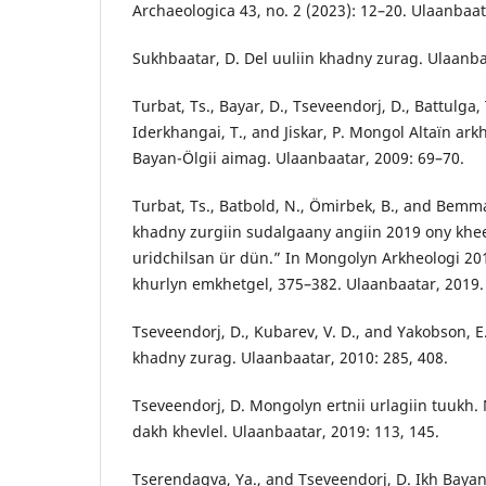
Archaeologica 43, no. 2 (2023): 12–20. Ulaanbaat
Sukhbaatar, D. Del uuliin khadny zurag. Ulaanba
Turbat, Ts., Bayar, D., Tseveendorj, D., Battulga,
Iderkhangai, T., and Jiskar, P. Mongol Altaïn ark
Bayan-Ölgii aimag. Ulaanbaatar, 2009: 69–70.
Turbat, Ts., Batbold, N., Ömirbek, B., and Bem
khadny zurgiin sudalgaany angiin 2019 ony kheer
uridchilsan ür dün.” In Mongolyn Arkheologi 201
khurlyn emkhetgel, 375–382. Ulaanbaatar, 2019.
Tseveendorj, D., Kubarev, V. D., and Yakobson, E
khadny zurag. Ulaanbaatar, 2010: 285, 408.
Tseveendorj, D. Mongolyn ertnii urlagiin tuukh.
dakh khevlel. Ulaanbaatar, 2019: 113, 145.
Tserendagva, Ya., and Tseveendorj, D. Ikh Bayan