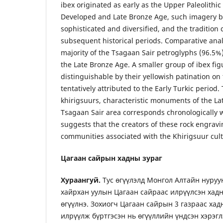
ibex originated as early as the Upper Paleolithic
Developed and Late Bronze Age, such imagery b
sophisticated and diversified, and the tradition 
subsequent historical periods. Comparative analy
majority of the Tsagaan Sair petroglyphs (96.5%)
the Late Bronze Age. A smaller group of ibex fig
distinguishable by their yellowish patination on 
tentatively attributed to the Early Turkic period
khirigsuurs, characteristic monuments of the La
Tsagaan Sair area corresponds chronologically w
suggests that the creators of these rock engra
communities associated with the Khirigsuur cultu
Цагаан сайрын хадны зураг
Хураангуй.
Тус өгүүлэлд Монгол Алтайн нуру
хайрхан уулын Цагаан сайраас илрүүлсэн хад
өгүүлнэ. Зохиогч Цагаан сайрын 3 газраас хад
илрүүлж бүртгэсэн нь өгүүллийн үндсэн хэрэгл