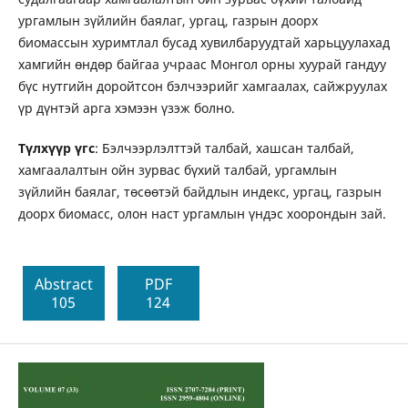
ургамлын зүйлийн баялаг, ургац, газрын доорх
биомассын хуримтлал бусад хувилбаруудтай харьцуулахад
хамгийн өндөр байгаа учраас Монгол орны хуурай гандуу
бүс нутгийн доройтсон бэлчээрийг хамгаалах, сайжруулах
үр дүнтэй арга хэмээн үзэж болно.
Түлхүүр үгс
: Бэлчээрлэлттэй талбай, хашсан талбай,
хамгаалалтын ойн зурвас бүхий талбай, ургамлын
зүйлийн баялаг, төсөөтэй байдлын индекс, ургац, газрын
доорх биомасс, олон наст ургамлын үндэс хоорондын зай.
Abstract
PDF
105
124