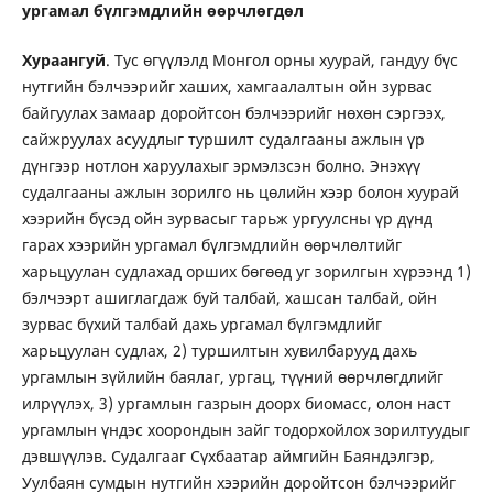
ургамал бүлгэмдлийн өөрчлөгдөл
Хураангуй
. Тус өгүүлэлд Монгол орны хуурай, гандуу бүс
нутгийн бэлчээрийг хаших, хамгаалалтын ойн зурвас
байгуулах замаар доройтсон бэлчээрийг нөхөн сэргээх,
сайжруулах асуудлыг туршилт судалгааны ажлын үр
дүнгээр нотлон харуулахыг эрмэлзсэн болно. Энэхүү
судалгааны ажлын зорилго нь цөлийн хээр болон хуурай
хээрийн бүсэд ойн зурвасыг тарьж ургуулсны үр дүнд
гарах хээрийн ургамал бүлгэмдлийн өөрчлөлтийг
харьцуулан судлахад орших бөгөөд уг зорилгын хүрээнд 1)
бэлчээрт ашиглагдаж буй талбай, хашсан талбай, ойн
зурвас бүхий талбай дахь ургамал бүлгэмдлийг
харьцуулан судлах, 2) туршилтын хувилбарууд дахь
ургамлын зүйлийн баялаг, ургац, түүний өөрчлөгдлийг
илрүүлэх, 3) ургамлын газрын доорх биомасс, олон наст
ургамлын үндэс хоорондын зайг тодорхойлох зорилтуудыг
дэвшүүлэв. Судалгааг Сүхбаатар аймгийн Баяндэлгэр,
Уулбаян сумдын нутгийн хээрийн доройтсон бэлчээрийг