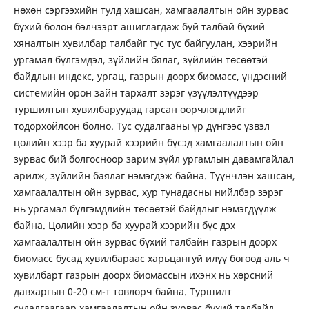
нөхөн сэргээхийн тулд хашсан, хамгаалалтын ойн зурвас
бүхий болон бэлчээрт ашиглагдаж буй талбай бүхий
хяналтын хувилбар талбайг тус тус байгуулан, хээрийн
ургамал бүлгэмдэл, зүйлийн бялаг, зүйлийн төсөөтэй
байдлын индекс, ургац, газрын доорх биомасс, үндэсний
системийн орон зайн тархалт зэрэг үзүүлэлтүүдээр
туршилтын хувилбаруудад гарсан өөрчлөгдлийг
тодорхойлсон болно. Тус судалгааны үр дүнгээс үзвэл
цөлийн хээр ба хуурай хээрийн бүсэд хамгаалалтын ойн
зурвас бий болгосноор зарим зүйл ургамлын давамгайлал
арилж, зүйлийн баялаг нэмэгдэж байна. Түүнчлэн хашсан,
хамгаалалтын ойн зурвас, хур тунадасны нийлбэр зэрэг
нь ургамал бүлгэмдлийн төсөөтэй байдлыг нэмэгдүүлж
байна. Цөлийн хээр ба хуурай хээрийн бүс дэх
хамгаалалтын ойн зурвас бүхий талбайн газрын доорх
биомасс бусад хувилбараас харьцангуй илүү бөгөөд аль ч
хувилбарт газрын доорх биомассын ихэнх нь хөрсний
давхаргын 0-20 см-т төвлөрч байна. Туршилт
судалгаагаар хамгаалалтын ойн зурвас бүхий талбайд