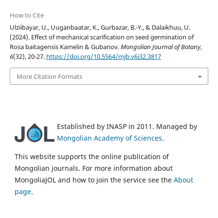
How to Cite
Ulziibayar, U., Uuganbaatar, K., Gurbazar, B.-Y., & Dalaikhuu, U.
(2024). Effect of mechanical scarification on seed germination of
Rosa baitagensis Kamelin & Gubanov.
Mongolian Journal of Botany
,
6
(32), 20-27.
https://doi.org/10.5564/mjb.v6i32.3817
More Citation Formats
Established by INASP in 2011. Managed by
Mongolian Academy of Sciences
.
This website supports the online publication of
Mongolian journals. For more information about
MongoliaJOL and how to join the service see the
About
page
.