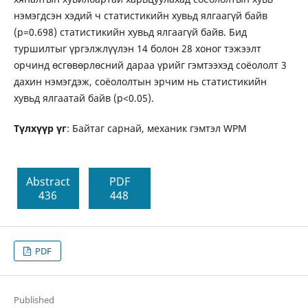
нэмэгдсэн хэдий ч статистикийн хувьд ялгаагүй байв
(p=0.698) статистикийн хувьд ялгаагүй байв. Бид
туршилтыг үргэлжлүүлэн 14 болон 28 хоног тэжээлт
орчинд өсгөвөрлөсний дараа үрийг гэмтээхэд соёололт 3
дахин нэмэгдэж, соёололтын эрчим нь статистикийн
хувьд ялгаатай байв (p<0.05).
Түлхүүр үг
: Байтаг сарнай, механик гэмтэл WPM
Abstract
PDF
436
448
PDF
Published