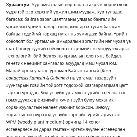
Хураангуй.
Уур амьсгалын өөрчлөлт, газрын доройтлоос
үүдэлтэйгээр хөрсний үржил шим муудаж, хур тунадас
багасаж байгаа зэрэг шалтгааны улмаас байгалийн
ургамлын үрийн чанар, нөөц жил ирэх тусам багасаж
байгаа төдийгүй тархац нутаг нь хумигдаж байна. Үрийн
соёололт бол ургамлын амьдралын эргэлтийн нэг чухал үе
шат бөгөөд түүний соёололтын эрчмийг нэмэгдүүлэх арга,
технологийг бий болгох нь ургамлын олон янз байдал,
генетик нөөцийг хамгаалах асуудалд маш чухал юм.
Манай орны унаган ургамал Байтаг сарнай (
Rosa
baitagensis Kamelin & Gubanov)
нь ургамал газарзүйн
Зүүнгарын говийн тойрогт тодорхой хязгаарлагдмал цэгт
тархан ургадаг. Бид уг зүйл ургамлын үрийн соёололтыг
нэмэгдүүлэхэд физикийн хүчин зүйл буюу механик
сорвижуулалтын нөлөөг үзэхийг зорьсон. Энэхүү
зорилгынхоо хүрээнд уг зүйл сарнайн үрийг ариутган
WPM (woody plant medium) орчинд 14 хоног
өсгөвөрлөсний дараа гэмтээж үргэлжлүүлэн өсгөвөрлөн
хяналтын хувилбартай харьцуулахад соёололтын хувь